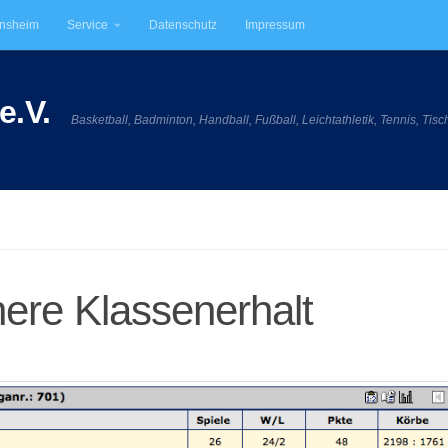
insheim
Service
Datenschutz
Impressum
e.V.
Basketball, Badminton, Handball, Fußball, Leichtathletik, Tennis, Tisc
here Klassenerhalt