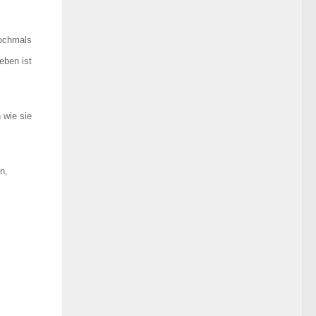
nochmals
eben ist
 wie sie
n,