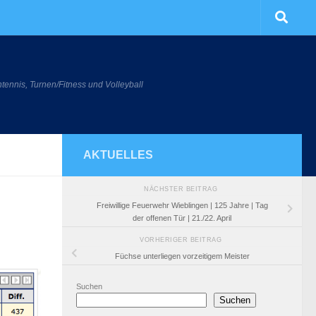
htennis, Turnen/Fitness und Volleyball
AKTUELLES
NÄCHSTER BEITRAG
Freiwillige Feuerwehr Wieblingen | 125 Jahre | Tag
der offenen Tür | 21./22. April
VORHERIGER BEITRAG
Füchse unterliegen vorzeitigem Meister
Suchen
Suchen