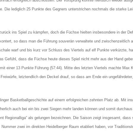
ehrfach erfolgreich abschlossen. Der Vorsprung konnte hierdurch wieder ausg
e. Die lediglich 25 Punkte des Gegners unterstrichen nochmals die starke Le
urück ins Spiel zu kämpfen, doch die Füchse hielten insbesondere in der De
ekontert, so dass man die Führung souverän verwaltete und zwischenzeitlich a
ale warf und bis kurz vor Schluss des Viertels auf elf Punkte verkürzte, ha
 das Gefühl, dass die Füchse heute dieses Spiel nicht mehr aus der Hand geb
 mit einer 13 Punkte Führung (57:44). Mitte des letzten Viertels machte Max K
e Freiwürfe, letztendlich den Deckel drauf, so dass am Ende ein ungefährdeter
linger Basketballgeschichte auf einem erfolgreichen zehnten Platz ab. Mit in
cherlich auch bei ein bis zwei Siegen mehr landen können und somit durchaus
t Regionalliga“ als gelungen bezeichnen. Die Saison zeigt insgesamt, dass s
s Nummer zwei im direkten Heidelberger Raum etabliert haben, vor Traditions