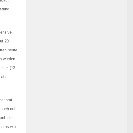
ebaut
istung
fensive
uf 20
tten heute
en würden.
iesel (13
, aber
sgesamt
 auch auf
ich die
teams wie