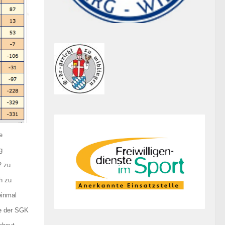
e
g
2 zu
h zu
einmal
te der SGK