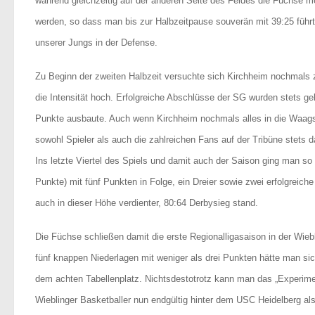
während gleichzeitig auf der anderen Seite des Feldes die Füchse m
werden, so dass man bis zur Halbzeitpause souverän mit 39:25 führt
unserer Jungs in der Defense.
Zu Beginn der zweiten Halbzeit versuchte sich Kirchheim nochmals z
die Intensität hoch. Erfolgreiche Abschlüsse der SG wurden stets g
Punkte ausbaute. Auch wenn Kirchheim nochmals alles in die Waagsch
sowohl Spieler als auch die zahlreichen Fans auf der Tribüne stets
Ins letzte Viertel des Spiels und damit auch der Saison ging man so
Punkte) mit fünf Punkten in Folge, ein Dreier sowie zwei erfolgreich
auch in dieser Höhe verdienter, 80:64 Derbysieg stand.
Die Füchse schließen damit die erste Regionalligasaison in der Wieb
fünf knappen Niederlagen mit weniger als drei Punkten hätte man si
dem achten Tabellenplatz. Nichtsdestotrotz kann man das „Experimen
Wieblinger Basketballer nun endgültig hinter dem USC Heidelberg al