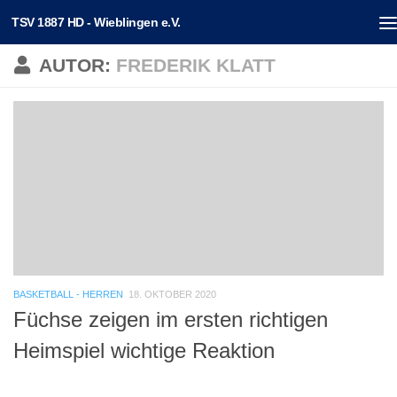
TSV 1887 HD - Wieblingen e.V.
Unter dem Inhalt
AUTOR:
FREDERIK KLATT
BASKETBALL - HERREN
18. OKTOBER 2020
Füchse zeigen im ersten richtigen
Heimspiel wichtige Reaktion