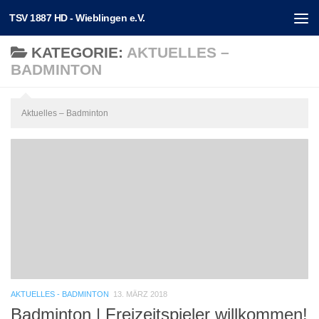
TSV 1887 HD - Wieblingen e.V.
Unter dem Inhalt
KATEGORIE:
AKTUELLES –
BADMINTON
Aktuelles – Badminton
AKTUELLES - BADMINTON
13. MÄRZ 2018
Badminton | Freizeitspieler willkommen!