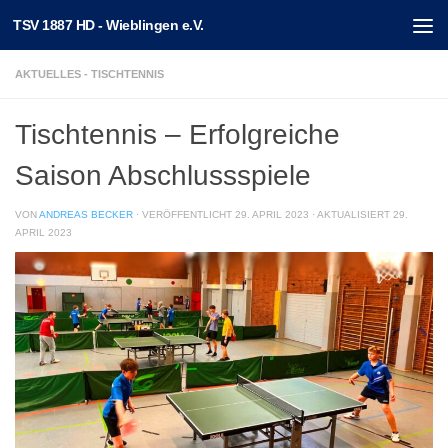
TSV 1887 HD - Wieblingen e.V.
Unter dem Inhalt
AKTUELLES - TISCHTENNIS
Tischtennis – Erfolgreiche
Saison Abschlussspiele
VON
ANDREAS BECKER
· VERÖFFENTLICHT
29. APRIL 2023
· AKTUALISIERT
29.
APRIL 2023