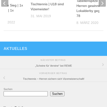
Tabellenspitze +++ 1
Tischtennis | U18 sind
s – 1x Sieg | 1x
Herren gewinnen
Vizemeister!
eden | 1x
Lokalderby gegen 
e
78
31. MAI 2019
BER 2022
8. MÄRZ 2020
AKTUELLES
NÄCHSTER BEITRAG
„Scheine für Vereine“ bei REWE
VORHERIGER BEITRAG
Tischtennis – Herren sichern sich Vizemeisterschaft!
Suchen
Suchen