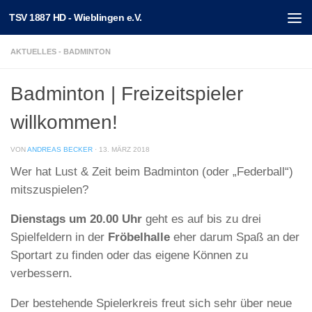
TSV 1887 HD - Wieblingen e.V.
Unter dem Inhalt
AKTUELLES - BADMINTON
Badminton | Freizeitspieler
willkommen!
VON
ANDREAS BECKER
·
13. MÄRZ 2018
Wer hat Lust & Zeit beim Badminton (oder „Federball“)
mitszuspielen?
Dienstags um 20.00 Uhr
geht es auf bis zu drei
Spielfeldern in der
Fröbelhalle
eher darum Spaß an der
Sportart zu finden oder das eigene Können zu
verbessern.
Der bestehende Spielerkreis freut sich sehr über neue