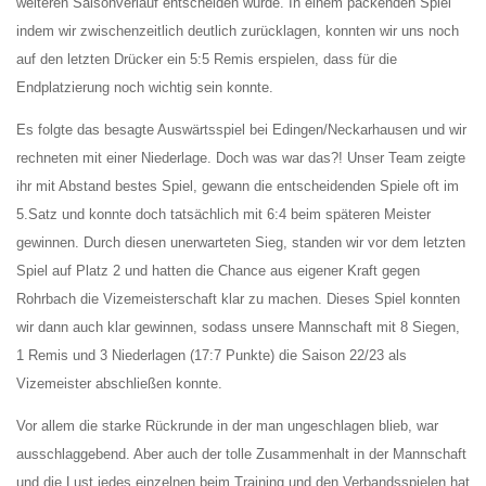
weiteren Saisonverlauf entscheiden würde. In einem packenden Spiel
indem wir zwischenzeitlich deutlich zurücklagen, konnten wir uns noch
auf den letzten Drücker ein 5:5 Remis erspielen, dass für die
Endplatzierung noch wichtig sein konnte.
Es folgte das besagte Auswärtsspiel bei Edingen/Neckarhausen und wir
rechneten mit einer Niederlage. Doch was war das?! Unser Team zeigte
ihr mit Abstand bestes Spiel, gewann die entscheidenden Spiele oft im
5.Satz und konnte doch tatsächlich mit 6:4 beim späteren Meister
gewinnen. Durch diesen unerwarteten Sieg, standen wir vor dem letzten
Spiel auf Platz 2 und hatten die Chance aus eigener Kraft gegen
Rohrbach die Vizemeisterschaft klar zu machen. Dieses Spiel konnten
wir dann auch klar gewinnen, sodass unsere Mannschaft mit 8 Siegen,
1 Remis und 3 Niederlagen (17:7 Punkte) die Saison 22/23 als
Vizemeister abschließen konnte.
Vor allem die starke Rückrunde in der man ungeschlagen blieb, war
ausschlaggebend. Aber auch der tolle Zusammenhalt in der Mannschaft
und die Lust jedes einzelnen beim Training und den Verbandsspielen hat