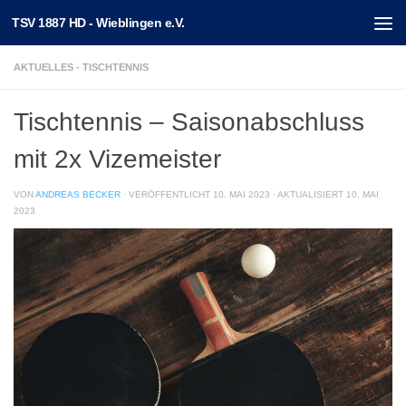
TSV 1887 HD - Wieblingen e.V.
Unter dem Inhalt
AKTUELLES - TISCHTENNIS
Tischtennis – Saisonabschluss
mit 2x Vizemeister
VON
ANDREAS BECKER
· VERÖFFENTLICHT
10. MAI 2023
· AKTUALISIERT
10. MAI
2023