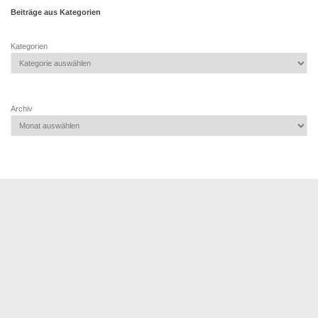
Beiträge aus Kategorien
Kategorien
Archiv
TSV 1887 HD - Wieblingen e.V. © 2026. Alle Rechte vorbehalten.