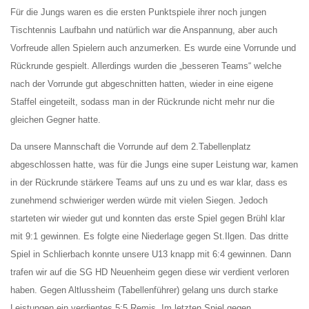
Für die Jungs waren es die ersten Punktspiele ihrer noch jungen
Tischtennis Laufbahn und natürlich war die Anspannung, aber auch
Vorfreude allen Spielern auch anzumerken. Es wurde eine Vorrunde und
Rückrunde gespielt. Allerdings wurden die „besseren Teams“ welche
nach der Vorrunde gut abgeschnitten hatten, wieder in eine eigene
Staffel eingeteilt, sodass man in der Rückrunde nicht mehr nur die
gleichen Gegner hatte.
Da unsere Mannschaft die Vorrunde auf dem 2.Tabellenplatz
abgeschlossen hatte, was für die Jungs eine super Leistung war, kamen
in der Rückrunde stärkere Teams auf uns zu und es war klar, dass es
zunehmend schwieriger werden würde mit vielen Siegen. Jedoch
starteten wir wieder gut und konnten das erste Spiel gegen Brühl klar
mit 9:1 gewinnen. Es folgte eine Niederlage gegen St.Ilgen. Das dritte
Spiel in Schlierbach konnte unsere U13 knapp mit 6:4 gewinnen. Dann
trafen wir auf die SG HD Neuenheim gegen diese wir verdient verloren
haben. Gegen Altlussheim (Tabellenführer) gelang uns durch starke
Leistungen ein verdientes 5:5 Remis. Im letzten Spiel gegen