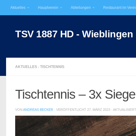
Aktuelles
Hauptverein
Abteilungen
Restaurant im Vere
Unter dem Inhalt
TSV 1887 HD - Wieblingen 
AKTUELLES - TISCHTENNIS
Tischtennis – 3x Sieg
VON
ANDREAS BECKER
· VERÖFFENTLICHT
27. MÄRZ 2023
· AKTUALISIER