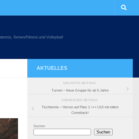
htennis, Turnen/Fitness und Volleyball
AKTUELLES
NÄCHSTER BEITRAG
Turnen – Neue Gruppe für ab 5 Jahre
VORHERIGER BEITRAG
Tischtennis – Herren auf Platz 2 +++ U15 mit tollem
Comeback!
Suchen
Suchen