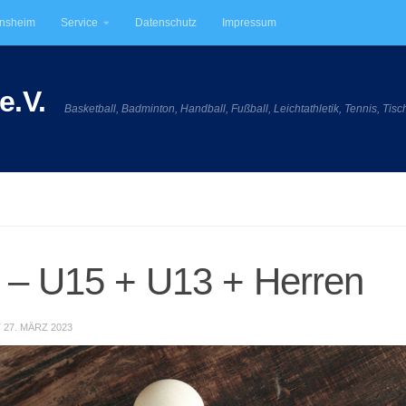
insheim
Service
Datenschutz
Impressum
e.V.
Basketball, Badminton, Handball, Fußball, Leichtathletik, Tennis, Tisc
e – U15 + U13 + Herren
T
27. MÄRZ 2023