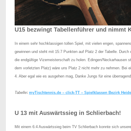
U15 bezwingt Tabellenführer und nimmt K
In einem sehr hochklassigen tollen Spiel, mit vielen engen, spann
gewinnen und steht mit 15:7 Punkten auf Platz 2 der Tabelle. Durch 
die endgültige Vizemeisterschaft zu holen. Edingen/Neckarhausen ste
dem vorletzten Platz) wäre uns Platz 2 nicht mehr zu nehmen. Bei e
4. Aber egal wie es ausgehen mag, Danke Jungs für eine überragend
Tabelle
:
myTischtennis.de – click-TT – Spielklassen Bezirk Heide
U 13 mit Auswärtssieg in Schlierbach!
Mit einem 6:4 Auswärtssieg beim TV Schlierbach konnte sich unsere 