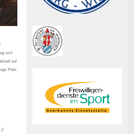
4
tag sich
ktuell auf
lage Platz
:2