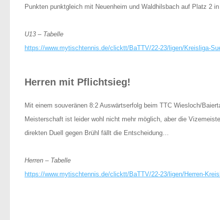
Punkten punktgleich mit Neuenheim und Waldhilsbach auf Platz 2 in 
U13 – Tabelle
https://www.mytischtennis.de/clicktt/BaTTV/22-23/ligen/Kreisliga-S
Herren mit Pflichtsieg!
Mit einem souveränen 8:2 Auswärtserfolg beim TTC Wiesloch/Baiertal
Meisterschaft ist leider wohl nicht mehr möglich, aber die Vizemeis
direkten Duell gegen Brühl fällt die Entscheidung…
Herren – Tabelle
https://www.mytischtennis.de/clicktt/BaTTV/22-23/ligen/Herren-Kreis