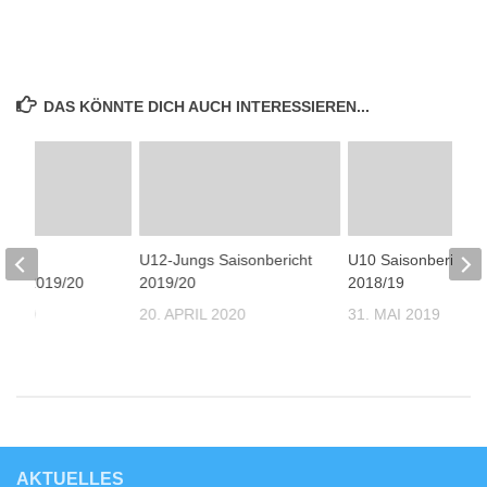
DAS KÖNNTE DICH AUCH INTERESSIEREN...
chen
U12-Jungs Saisonbericht
U10 Saisonbericht
icht 2019/20
2019/20
2018/19
 2020
20. APRIL 2020
31. MAI 2019
AKTUELLES