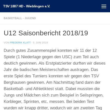
TSV 1887 HD - Wieblingen e.V.
Unter dem Inhalt
BASKETBALL - JUGEND
U12 Saisonbericht 2018/19
VON
FREDERIK KLATT
·
5. JUNI 2019
Durch gutes Zusammenspiel konnten wir 11 der 12
Spiele (1 Niederlage gegen den USC) zum Teil auch
deutlich gewinnen. Als Erstplatzierter durften wir dieses
Jahr die badischen Meisterschaften austragen. Das
erste Spiel des Turniers konnten wir gegen den TSV
Berghausen gewinnen. Am Nachmittag fand dann der
Basketball- und Athletiktest statt. Dabei mussten die
Jungs und Mädchen sich zum Beispiel in Seilspringen,
Korbleger, Sprinten, etc. messen. Bei beiden Test
wurden wir knapp dritter, wodurch wir am zweiten Tag