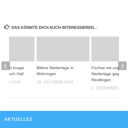
DAS KÖNNTE DICH AUCH INTERESSIEREN...
rlieren knapp
Bittere Niederlage in
Füchse mit unglückl
wäbisch Hall
Möhringen
Niederlage gegen
Reutlingen
EMBER 2018
15. OKTOBER 2018
3. DEZEMBER 201
AKTUELLES