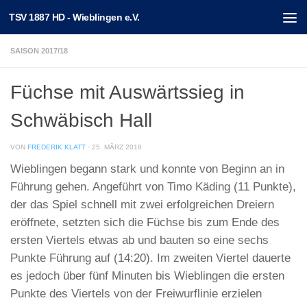
TSV 1887 HD - Wieblingen e.V.
Unter dem Inhalt
SAISON 2017/18
Füchse mit Auswärtssieg in
Schwäbisch Hall
VON
FREDERIK KLATT
·
25. MÄRZ 2018
Wieblingen begann stark und konnte von Beginn an in
Führung gehen. Angeführt von Timo Käding (11 Punkte),
der das Spiel schnell mit zwei erfolgreichen Dreiern
eröffnete, setzten sich die Füchse bis zum Ende des
ersten Viertels etwas ab und bauten so eine sechs
Punkte Führung auf (14:20). Im zweiten Viertel dauerte
es jedoch über fünf Minuten bis Wieblingen die ersten
Punkte des Viertels von der Freiwurflinie erzielen