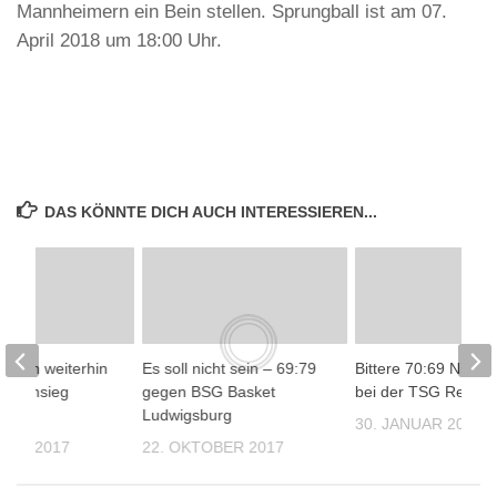
Mannheimern ein Bein stellen. Sprungball ist am 07.
April 2018 um 18:00 Uhr.
DAS KÖNNTE DICH AUCH INTERESSIEREN...
ssen weiterhin
Es soll nicht sein – 69:79
Bittere 70:69 Niede
n Heimsieg
gegen BSG Basket
bei der TSG Reutli
Ludwigsburg
30. JANUAR 2018
BER 2017
22. OKTOBER 2017