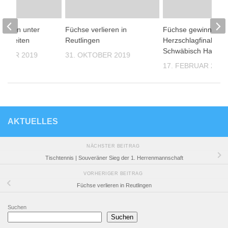
bleiben unter
Füchse verlieren in
Füchse gewinnen n
lichkeiten
Reutlingen
Herzschlagfinale in
Schwäbisch Hall
EMBER 2019
31. OKTOBER 2019
17. FEBRUAR 2020
AKTUELLES
NÄCHSTER BEITRAG
Tischtennis | Souveräner Sieg der 1. Herrenmannschaft
VORHERIGER BEITRAG
Füchse verlieren in Reutlingen
Suchen
Suchen