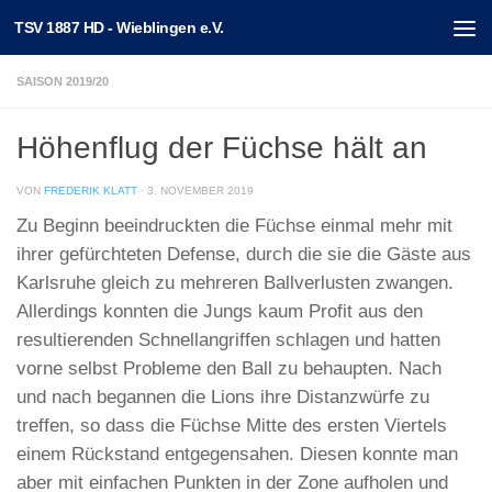
TSV 1887 HD - Wieblingen e.V.
Unter dem Inhalt
SAISON 2019/20
Höhenflug der Füchse hält an
VON
FREDERIK KLATT
·
3. NOVEMBER 2019
Zu Beginn beeindruckten die Füchse einmal mehr mit
ihrer gefürchteten Defense, durch die sie die Gäste aus
Karlsruhe gleich zu mehreren Ballverlusten zwangen.
Allerdings konnten die Jungs kaum Profit aus den
resultierenden Schnellangriffen schlagen und hatten
vorne selbst Probleme den Ball zu behaupten. Nach
und nach begannen die Lions ihre Distanzwürfe zu
treffen, so dass die Füchse Mitte des ersten Viertels
einem Rückstand entgegensahen. Diesen konnte man
aber mit einfachen Punkten in der Zone aufholen und