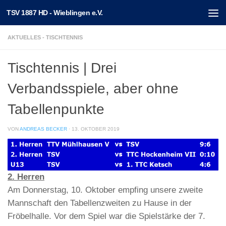
TSV 1887 HD - Wieblingen e.V.
Unter dem Inhalt
AKTUELLES - TISCHTENNIS
Tischtennis | Drei
Verbandsspiele, aber ohne
Tabellenpunkte
VON
ANDREAS BECKER
·
13. OKTOBER 2019
2. Herren
Am Donnerstag, 10. Oktober empfing unsere zweite
Mannschaft den Tabellenzweiten zu Hause in der
Fröbelhalle. Vor dem Spiel war die Spielstärke der 7.