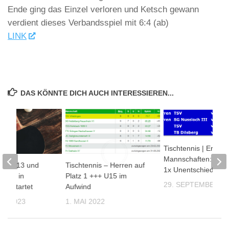
Ende ging das Einzel verloren und Ketsch gewann
verdient dieses Verbandsspiel mit 6:4 (ab)
LINK
DAS KÖNNTE DICH AUCH INTERESSIEREN...
Tischtennis | Erfolg
Mannschaften: 3x S
is – U13 und
Tischtennis – Herren auf
1x Unentschieden
reich in
Platz 1 +++ U15 im
29. SEPTEMBER 2
 gestartet
Aufwind
AR 2023
1. MAI 2022